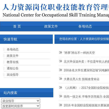
首 页
政策文件
各地动态
常用下载
关于我们
产品
快速导航
您现在的位置：
人力资源岗位职业技能
各地动态
“跨界”跨出不一样的天空
政策文件
北大毕业送外卖：不仅是年轻人的
教育在线
通知公告
200余名大学生遭深圳迈瑞“闪电解
就业指导
大赛点亮人生 技能改变命运
《人民网》：2017全国职业院校
站内搜索
崇尚一技之长 不唯学历凭能力 全
2016 年全国职业院校技能大赛